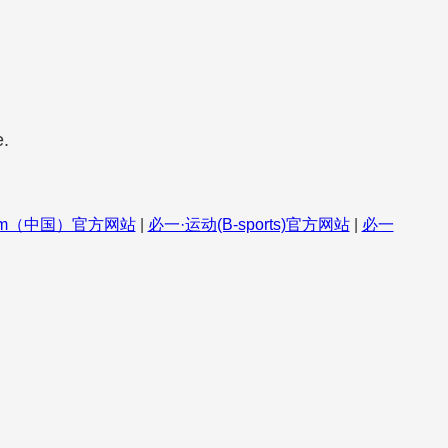
e.
。
i.com（中国）官方网站
|
必一·运动(B-sports)官方网站
|
必一