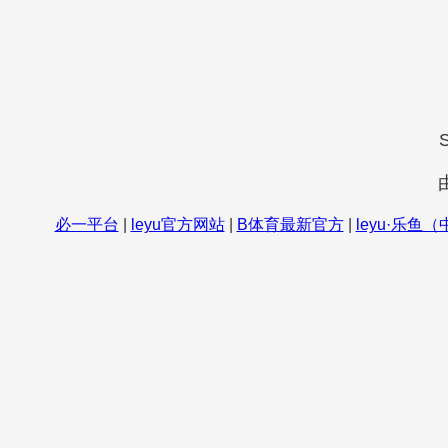
S
必一平台
|
leyu官方网站
|
B体育最新官方
|
leyu·乐