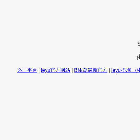
S
必一平台
|
leyu官方网站
|
B体育最新官方
|
leyu·乐