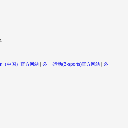
e.
。
i.com（中国）官方网站
|
必一·运动(B-sports)官方网站
|
必一