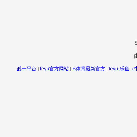
S
必一平台
|
leyu官方网站
|
B体育最新官方
|
leyu·乐