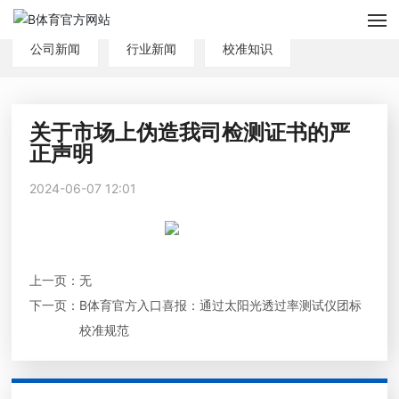
公司新闻
行业新闻
校准知识
B
体
关于市场上伪造我司检测证书的严
正声明
育
2024-06-07 12:01
官
方
上一页：
无
下一页：
B体育官方入口喜报：通过太阳光透过率测试仪团标
入
校准规范
口