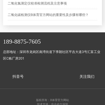
二氧化氯测定仪校准检测流程及注意事项
资
二氧化碳检测仪B体育官方网站的重要性及步骤有哪些？
质
实
189-8875-7605
力
总部地址：深圳市龙岗区南湾街道下李朗社区平吉大道3号汇富工业
区C栋厂房201
渠
道
抖音号
关注我们
与
版权所有：B体育官方网站
合
技术支持：中企动力
深圳