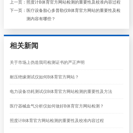
上一页：
照度计B体育官方网站检测的重要性及校准内容过程
下一页：
医疗设备胎心多普勒仪B体育官方网站的重要性及检
测内容有哪些？
相关新闻
关于市场上伪造我司检测证书的严正声明
耐压绝缘测试仪如何B体育官方网站？
电力设备功耗测试仪B体育官方网站检测的重要性及方法
医疗器械血气分析仪如何做好B体育官方网站检测？
照度计B体育官方网站检测的重要性及校准内容过程