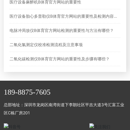
医疗设备麻醉机B体育官方网站的重要性
医疗设备胎心多普勒仪B体育官方网站的重要性及检测内容有
哪些？
电脉冲局放仪B体育官方网站检测的重要性与方法有哪些？
二氧化氯测定仪校准检测流程及注意事项
二氧化碳检测仪B体育官方网站的重要性及步骤有哪些？
189-8875-7605
总部地址：深圳市龙岗区南湾街道下李朗社区平吉大道3号汇富工业
区C栋厂房201