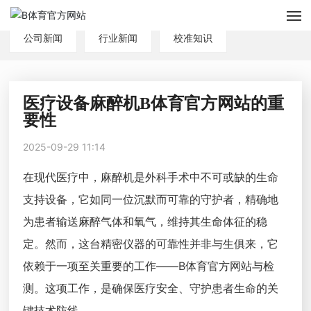
公司新闻
行业新闻
校准知识
B体育官方入口
B体育官方网站
医疗设备麻醉机B体育官方网站的重
要性
资质实力
2025-09-29 11:14
在现代医疗中，麻醉机是外科手术中不可或缺的生命
渠道与合作
支持设备，它如同一位沉默而可靠的守护者，精确地
客户案例
为患者输送麻醉气体和氧气，维持其生命体征的稳
定。然而，这台精密仪器的可靠性并非与生俱来，它
资源中心
依赖于一项至关重要的工作——B体育官方网站与检
测。这项工作，是确保医疗安全、守护患者生命的关
关于B体育官方入口
键技术防线。