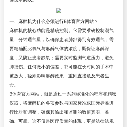
B体育官方入口资讯
一、麻醉机为什么必须进行B体育官方网站？
麻醉机的核心功能是精确控制。它需要准确控制潮气
联系B体育官方入口
量、分钟通气量，以确保患者肺部得到有效通气；需
要精确配比氧气与麻醉气体的浓度，既保证麻醉深
度，又防止患者缺氧；需要实时监测气道压力，避免
肺损伤。任何微小的偏差，都可能在长时间的手术中
被放大，轻则影响麻醉效果，重则直接危及患者生
命。
B体育官方网站，就是通过一系列标准化的程序和精密
仪器，将麻醉机的各项参数与国家标准或国际标准进
行比对和调整，确保其输出和监测的数值真实、准
确、可靠。这不仅是医疗质量的体现，更是法律法规