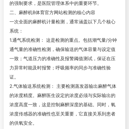
的强制要求，是医院管理体系中的重要环节。
二、麻醉机B体育官方网站检测的核心内容
一次全面的麻醉机计量检测，通常涵盖以下几个核心
系统：
1.通气系统检测： 这是检测的重点。包括潮气量/分钟
通气量的准确性检测，确保输送的气体容量与设定值
一致；气道压力的准确性及报警阈值测试，保证在压
力异常时能及时报警；呼吸频率的同步与准确性验
证。
2.气体输送系统检测： 主要检测蒸发器输出麻醉气体
的浓度精度。麻醉医生设定的浓度必须与实际输出的
浓度高度一致，这是控制麻醉深度的基础。同时，氧
浓度传感器的准确性也至关重要，它直接关系到患者
的供氧安全。